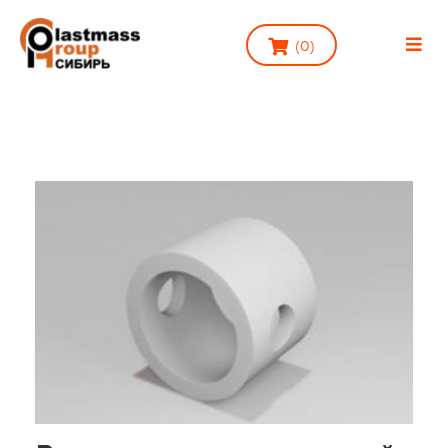
(
0
)