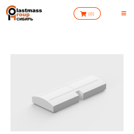
(
0
)